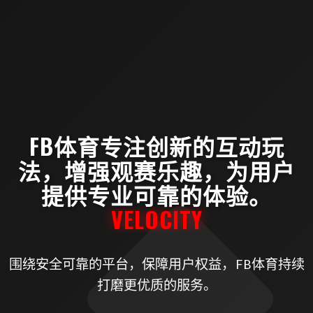
FB体育专注创新的互动玩
法，增强观赛乐趣，为用户
提供专业可靠的体验。
VELOCITY
围绕安全可靠的平台，保障用户权益，FB体育持续
打磨更优质的服务。