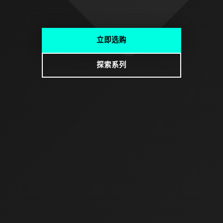
立即选购
探索系列