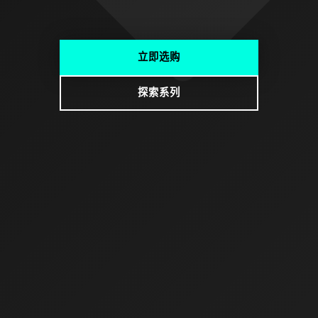
立即选购
探索系列