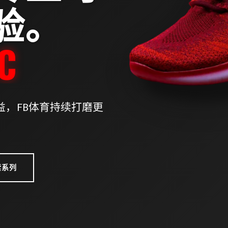
验。
ITY
，FB体育持续打磨更
。
索系列