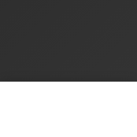
FB体育深耕海量体育赛事覆
盖，实时赔率更新领域，用
心服务每一位用户。