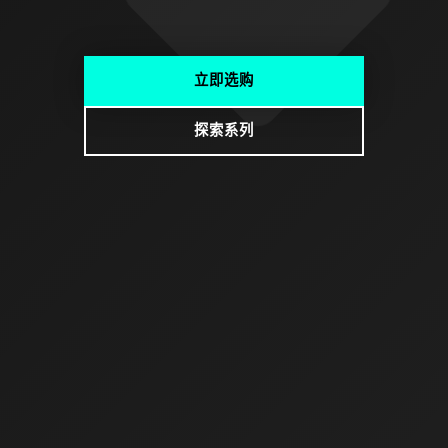
立即选购
探索系列