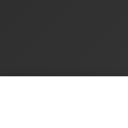
FB体育深耕海量体育赛事覆
盖，实时赔率更新领域，用
心服务每一位用户。