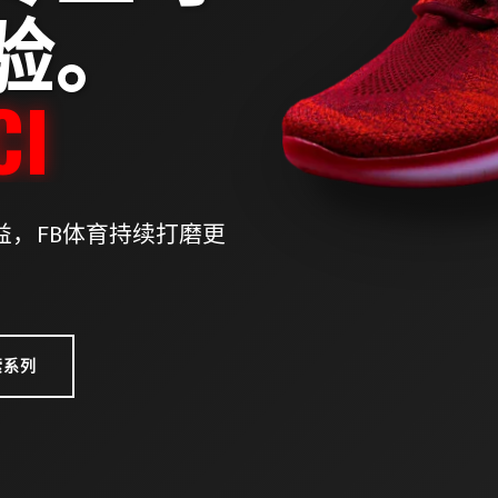
验。
ITY
，FB体育持续打磨更
。
索系列