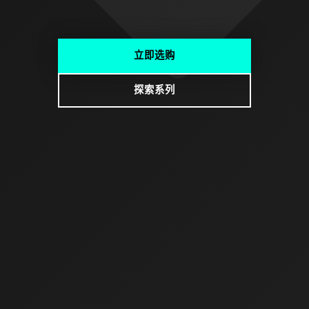
立即选购
探索系列