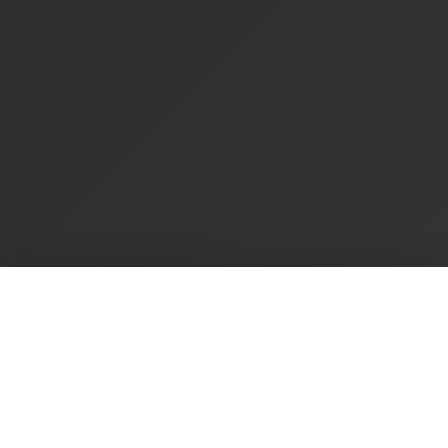
FB体育深耕海量体育赛事覆
盖，实时赔率更新领域，用
心服务每一位用户。